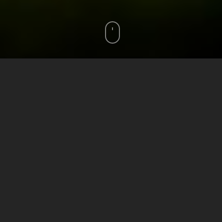
Qui sommes nous ?
Une brève
histoire du
Pot-au-
Lait