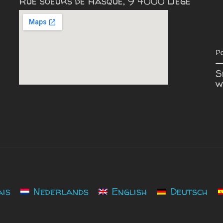
Rue soeurs de Hasque, 9 4000 Liège
Po
S
w
is
Nederlands
English
Deutsch