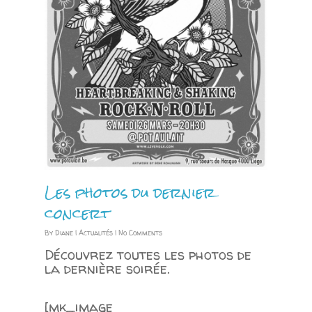
Les photos du dernier
concert
By
Diane
|
Actualités
|
No Comments
Découvrez toutes les photos de
la dernière soirée.
[mk_image