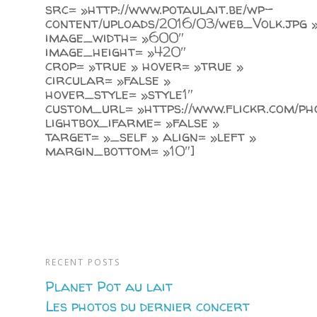
src= »http://www.potaulait.be/wp-
content/uploads/2016/03/web_Volk.jpg 
image_width= »600″
image_height= »420″
crop= »true » hover= »true »
circular= »false »
hover_style= »style1″
custom_url= »https://www.flickr.com
lightbox_ifarme= »false »
target= »_self » align= »left »
margin_bottom= »10″]
RECENT POSTS
Planet Pot au lait
Les photos du dernier concert